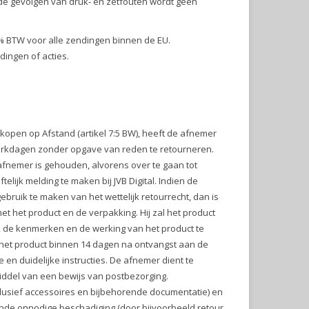
r de gevolgen van druk- en zetfouten wordt geen
 21% BTW voor alle zendingen binnen de EU.
dingen of acties.
open op Afstand (artikel 7:5 BW), heeft de afnemer
erkdagen zonder opgave van reden te retourneren.
afnemer is gehouden, alvorens over te gaan tot
lijk melding te maken bij JVB Digital. Indien de
bruik te maken van het wettelijk retourrecht, dan is
t het product en de verpakking. Hij zal het product
d, de kenmerken en de werking van het product te
j het product binnen 14 dagen na ontvangst aan de
n duidelijke instructies. De afnemer dient te
middel van een bewijs van postbezorging.
clusief accessoires en bijbehorende documentatie) en
ende onnodige beschadiging (door bijvoorbeeld retour