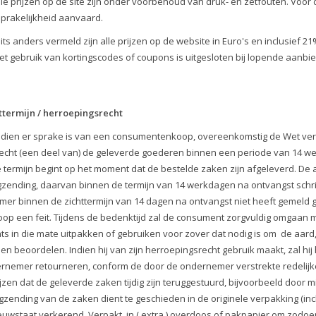
Alle prijzen op de site zijn onder voorbehoud van druk- en zetfouten. Voo
prakelijkheid aanvaard.
Mits anders vermeld zijn alle prijzen op de website in Euro's en inclusief
Het gebruik van kortingscodes of coupons is uitgesloten bij lopende aanbie
ttermijn / herroepingsrecht
Indien er sprake is van een consumentenkoop, overeenkomstig de Wet verk
recht (een deel van) de geleverde goederen binnen een periode van 14 w
 termijn begint op het moment dat de bestelde zaken zijn afgeleverd. De 
gzending, daarvan binnen de termijn van 14 werkdagen na ontvangst schrifte
mer binnen de zichttermijn van 14 dagen na ontvangst niet heeft gemeld ge
oop een feit. Tijdens de bedenktijd zal de consument zorgvuldig omgaan me
hts in die mate uitpakken of gebruiken voor zover dat nodig is om de aar
en beoordelen. Indien hij van zijn herroepingsrecht gebruik maakt, zal hi
rnemer retourneren, conform de door de ondernemer verstrekte redelijke e
jzen dat de geleverde zaken tijdig zijn teruggestuurd, bijvoorbeeld door 
gzending van de zaken dient te geschieden in de originele verpakking (in
ieuwstaat verkerend. Verpakt in ( extra ) overdoos of pakpapier om zodo