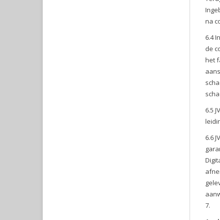
Inge
na c
6.4 
de c
het 
aans
scha
scha
6.5 
leid
6.6 
gara
Digi
afne
gele
aanw