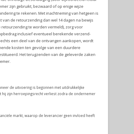
emer zijn gebruikt, bezwaard of op enige wijze
mindering te rekenen. Met inachtneming van hetgeen is
gst van de retourzending dan wel 14 dagen na bewijs
de retourzending te worden vermeld), zorg voor
koopbedrag inclusief eventueel berekende verzend-
slechts een deel van de ontvangen aankopen, wordt
mende kosten ten gevolge van een duurdere
titueerd. Het terugzenden van de geleverde zaken
nemer.
neer de uitvoering is begonnen met uitdrukkelijke
hij zijn herroepingsrecht verliest zodra de ondernemer
nciële markt, waarop de leverancier geen invloed heeft