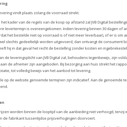
ring
evering vindt plaats zolang de voorraad strekt.
In het kader van de regels van de koop op afstand zal JVB Digital bestellin
re levertermijn is overeengekomen. Indien levering binnen 30 dagen of an
rdat het bestelde niet op voorraad is of niet meer leverbaar), of er is om 
wel slechts gedeeltelijk worden uitgevoerd, dan ontvangt de consument bi
eft hij in dat geval het recht de bestelling zonder kosten en ingebrekestel
Aan de leveringsplicht van JVB Digital zal, behoudens tegenbewijs, zijn vo
 aan de afnemer zijn aangeboden. Bij bezorging aan huis strekt het rapp
tatie, tot volledig bewijs van het aanbod tot levering.
Alle op de website genoemde termijnen zijn indicatief. Aan de genoemde
eend.
zen
Prijzen worden binnen de looptijd van de aanbieding niet verhoogd, tenzij 
en de fabrikant tussentijdse prijsverhogingen doorvoert.