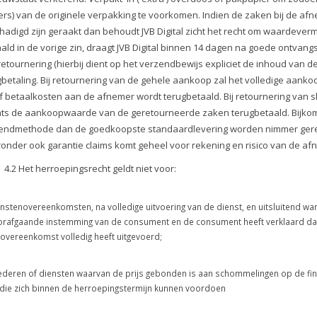
kers) van de originele verpakking te voorkomen. Indien de zaken bij de afn
hadigd zijn geraakt dan behoudt JVB Digital zicht het recht om waardever
ald in de vorige zin, draagt JVB Digital binnen 14 dagen na goede ontvan
retournering (hierbij dient op het verzendbewijs expliciet de inhoud van 
gbetaling. Bij retournering van de gehele aankoop zal het volledige aan
f betaalkosten aan de afnemer wordt terugbetaald. Bij retournering van 
hts de aankoopwaarde van de geretourneerde zaken terugbetaald. Bijko
endmethode dan de goedkoopste standaardlevering worden nimmer geres
onder ook garantie claims komt geheel voor rekening en risico van de af
4.2 Het herroepingsrecht geldt niet voor:
nstenovereenkomsten, na volledige uitvoering van de dienst, en uitsluitend wan
rafgaande instemming van de consument en de consument heeft verklaard dat 
overeenkomst volledig heeft uitgevoerd;
deren of diensten waarvan de prijs gebonden is aan schommelingen op de fina
die zich binnen de herroepingstermijn kunnen voordoen