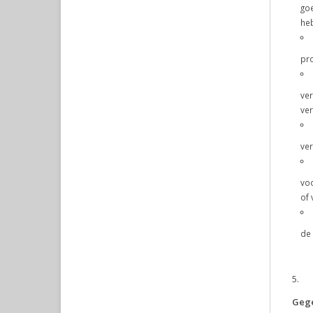
goe
he
pro
ver
ver
ver
voo
of
de 
Geg