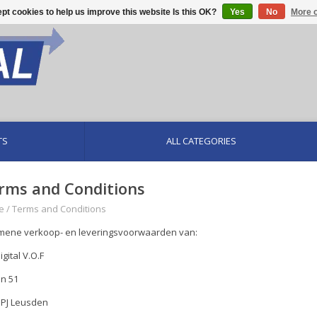
pt cookies to help us improve this website Is this OK?
Yes
No
More o
TS
ALL CATEGORIES
rms and Conditions
e
/
Terms and Conditions
mene verkoop- en leveringsvoorwaarden van:
B Digital V.O.F
n 51
 PJ Leusden