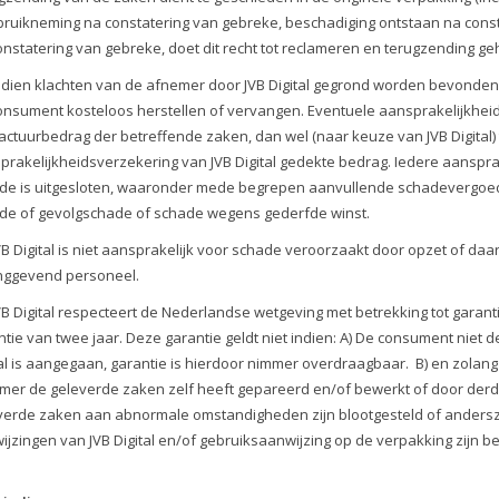
bruikneming na constatering van gebreke, beschadiging ontstaan na cons
onstatering van gebreke, doet dit recht tot reclameren en terugzending ge
Indien klachten van de afnemer door JVB Digital gegrond worden bevonden,
onsument kosteloos herstellen of vervangen. Eventuele aansprakelijkheid v
factuurbedrag der betreffende zaken, dan wel (naar keuze van JVB Digital)
prakelijkheidsverzekering van JVB Digital gedekte bedrag. Iedere aanspra
de is uitgesloten, waaronder mede begrepen aanvullende schadevergoedi
de of gevolgschade of schade wegens gederfde winst.
JVB Digital is niet aansprakelijk voor schade veroorzaakt door opzet of daa
inggevend personeel.
JVB Digital respecteert de Nederlandse wetgeving met betrekking tot garan
ntie van twee jaar. Deze garantie geldt niet indien: A) De consument nie
tal is aangegaan, garantie is hierdoor nimmer overdraagbaar. B) en zolang 
mer de geleverde zaken zelf heeft gepareerd en/of bewerkt of door derd
verde zaken aan abnormale omstandigheden zijn blootgesteld of anderszi
ijzingen van JVB Digital en/of gebruiksaanwijzing op de verpakking zijn b