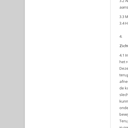
3.2 
aans
3.3 
3.4 
Zich
4.1 
het 
Deze
teru
afne
de k
slec
kunn
onde
bewi
Teru
in n