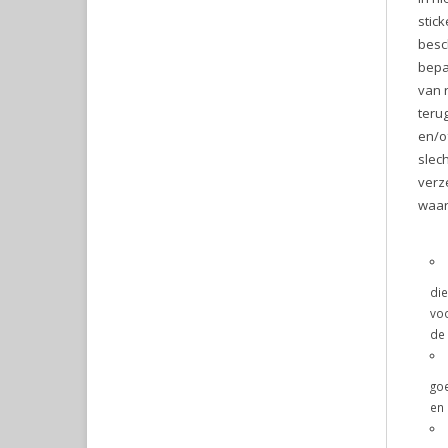
stic
besc
bepa
van 
teru
en/o
slec
verz
waar
die
voo
de 
goe
en 