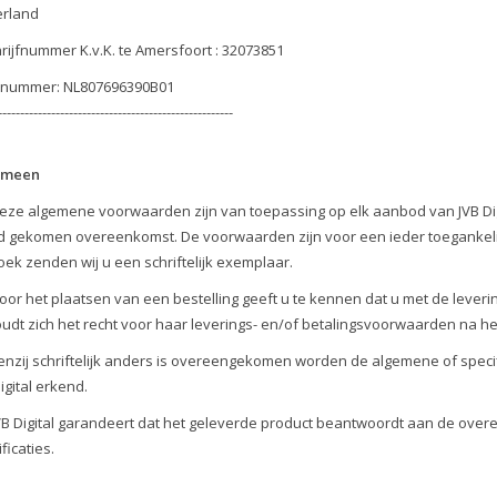
rland
hrijfnummer K.v.K. te Amersfoort : 32073851
nummer: NL807696390B01
-----------------------------------------------------
emeen
Deze algemene voorwaarden zijn van toepassing op elk aanbod van JVB Digi
d gekomen overeenkomst. De voorwaarden zijn voor een ieder toegankelij
oek zenden wij u een schriftelijk exemplaar.
Door het plaatsen van een bestelling geeft u te kennen dat u met de leveri
udt zich het recht voor haar leverings- en/of betalingsvoorwaarden na het 
Tenzij schriftelijk anders is overeengekomen worden de algemene of spec
igital erkend.
JVB Digital garandeert dat het geleverde product beantwoordt aan de ove
ficaties.