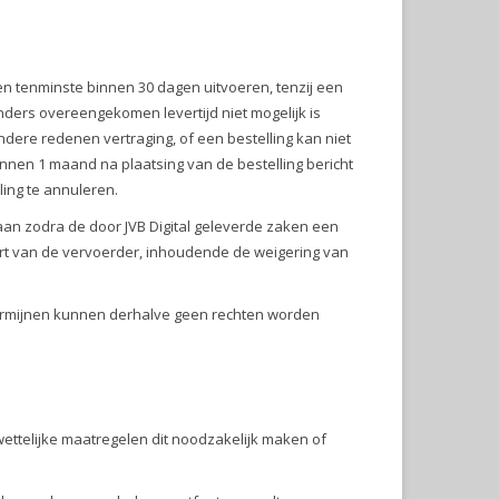
gen tenminste binnen 30 dagen uitvoeren, tenzij een
ders overeengekomen levertijd niet mogelijk is
andere redenen vertraging, of een bestelling kan niet
nnen 1 maand na plaatsing van de bestelling bericht
ling te annuleren.
ldaan zodra de door JVB Digital geleverde zaken een
ort van de vervoerder, inhoudende de weigering van
 termijnen kunnen derhalve geen rechten worden
wettelijke maatregelen dit noodzakelijk maken of