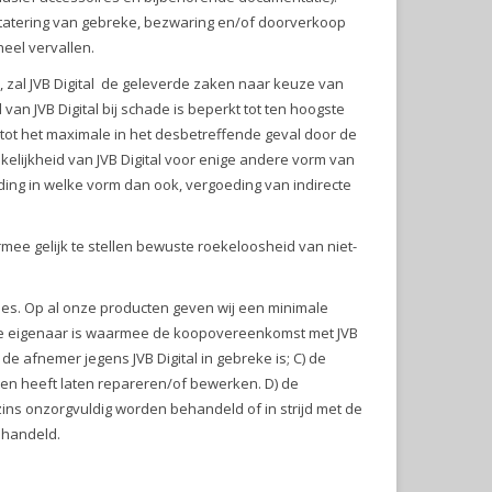
tatering van gebreke, bezwaring en/of doorverkoop
heel vervallen.
 zal JVB Digital de geleverde zaken naar keuze van
an JVB Digital bij schade is beperkt tot ten hoogste
 tot het maximale in het desbetreffende geval door de
kelijkheid van JVB Digital voor enige andere vorm van
ng in welke vorm dan ook, vergoeding van indirecte
rmee gelijk te stellen bewuste roekeloosheid van niet-
ties. Op al onze producten geven wij een minimale
t de eigenaar is waarmee de koopovereenkomst met JVB
de afnemer jegens JVB Digital in gebreke is; C) de
en heeft laten repareren/of bewerken. D) de
ns onzorgvuldig worden behandeld of in strijd met de
ehandeld.