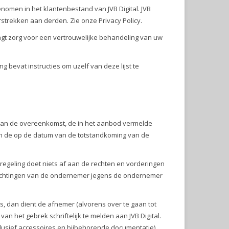
enomen in het klantenbestand van JVB Digital. JVB
rstrekken aan derden. Zie onze Privacy Policy.
aagt zorg voor een vertrouwelijke behandeling van uw
ng bevat instructies om uzelf van deze lijst te
 aan de overeenkomst, de in het aanbod vermelde
 en de op de datum van de totstandkoming van de
.
regeling doet niets af aan de rechten en vorderingen
lichtingen van de ondernemer jegens de ondernemer
is, dan dient de afnemer (alvorens over te gaan tot
n het gebrek schriftelijk te melden aan JVB Digital.
clusief accessoires en bijbehorende documentatie).