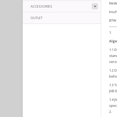
Nede
ACCESSORIES
Insc
OUTLET
BTW 
-------
Alg
1.1 
stan
verz
1.2 
beho
1.3 
JVB D
1.4 
speci