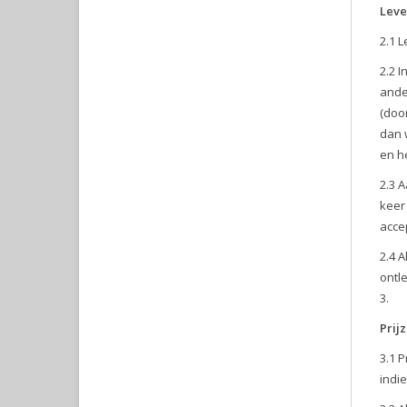
Leve
2.1 L
2.2 
ande
(doo
dan 
en he
2.3 
keer
accep
2.4 
ontl
Prij
3.1 
indi