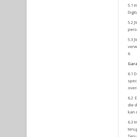
5.1 
Digi
5.2 
pers
5.3 J
verw
Gara
6.1 
spec
over
6.2 
die 
kan 
6.3 
teru
Teru