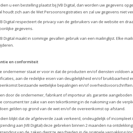
Indien u een bestelling plaatst bij JVB Digital, dan worden uw gegevens opg
tal houdt zich aan de Wet Persoonsregistraties en zal uw gegevens niet ve
JVB Digital respecteert de privacy van de gebruikers van de website en dr
oonlijke gegevens.
VB Digital maakt in sommige gevallen gebruik van een mailinglijst. Elke maili
ijderen.
ntie en conformiteit
De ondernemer staat er voor in dat de producten en/of diensten voldoen
ificaties, aan de redelijke eisen van deugdelijkheid en/of bruikbaarheid
eenkomst bestaande wettelijke bepalingen en/of overheidsvoorschriften
Een door de ondernemer, fabrikant of importeur als garantie aangeboden 
de consument ter zake van een tekortkoming in de nakoming van de verp
doen gelden op grond van de wet en/of de overeenkomst op afstand.
Indien blijkt dat de afgeleverde zaak verkeerd, ondeugdelijk of incompleet 
gzending aan JVB Digital) deze gebreken binnen 2 maanden na ontdekking va
gzending van de zaken dient te geschieden in de originele verpakking (in